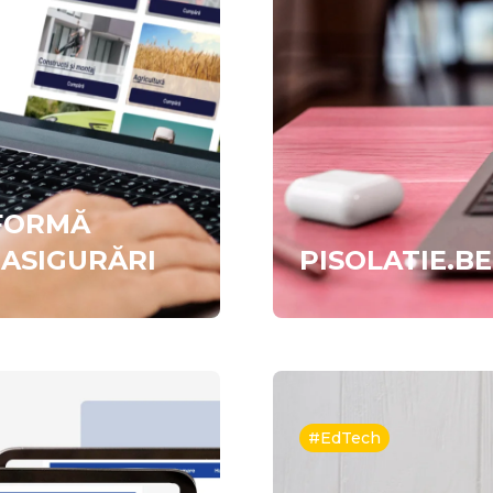
TFORMĂ
 ASIGURĂRI
PISOLATIE.BE
#EdTech