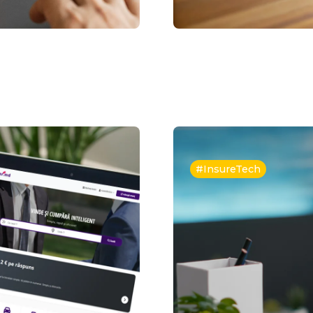
#InsureTech