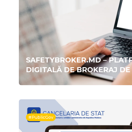
SAFETYBROKER.MD – PLA
DIGITALĂ DE BROKERAJ DE
#PublicGov