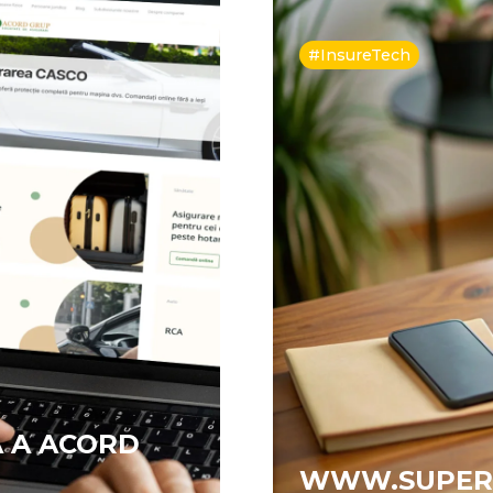
#InsureTech
 A ACORD
WWW.SUPER