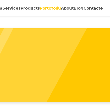
ă
Services
Products
Portofoliu
About
Blog
Contacte