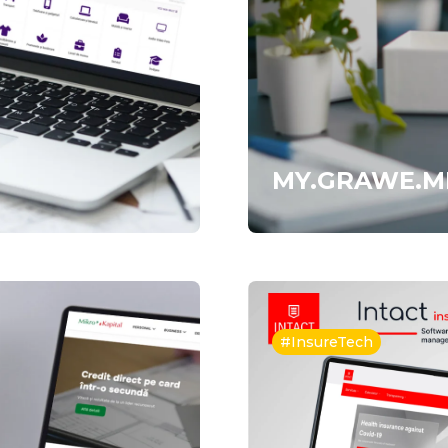
MY.GRAWE.M
#InsureTech