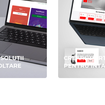
SOLUȚII
CREARE PORT
OLTARE
PENTRU INTA