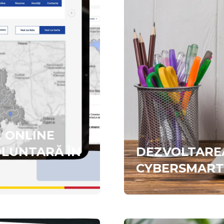
 ONLINE
LUNTARĂ ÎN
DEZVOLTARE
CYBERSMART