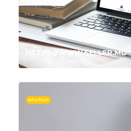
HTTPS://WWW.SELLER.MD
#FinTech